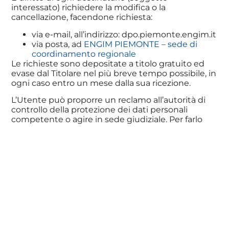
interessato) richiedere la modifica o la
cancellazione, facendone richiesta:
via e-mail, all’indirizzo: dpo.piemonte.engim.it
via posta, ad
ENGIM PIEMONTE – sede di
coordinamento regionale
Le richieste sono depositate a titolo gratuito ed
evase dal Titolare nel più breve tempo possibile, in
ogni caso entro un mese dalla sua ricezione.
L’Utente può proporre un reclamo all’autorità di
controllo della protezione dei dati personali
competente o agire in sede giudiziale. Per farlo
puoi utilizzare un modello messo a disposizione
dal Garante Privacy: scarica il modello dal sito (link
is external)
www.garanteprivacy.it
MODIFICHE A QUESTA PRIVACY POLICY
Il Titolare del Trattamento si riserva il diritto di
apportare modifiche alla presente privacy policy in
qualunque momento dandone informazione agli
Utenti su questa pagina e, se possibile, su questa
Applicazione nonché, qualora tecnicamente e