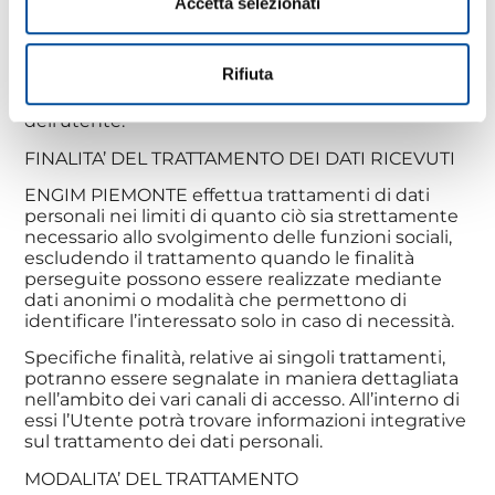
Accetta selezionati
I cookies di sessione utilizzati in questo sito
evitano il ricorso ad altre tecniche informatiche
potenzialmente pregiudizievoli per la riservatezza
Rifiuta
della navigazione degli utenti e non consentono
l’acquisizione di dati personali identificativi
dell’utente.
FINALITA’ DEL TRATTAMENTO DEI DATI RICEVUTI
ENGIM PIEMONTE effettua trattamenti di dati
personali nei limiti di quanto ciò sia strettamente
necessario allo svolgimento delle funzioni sociali,
escludendo il trattamento quando le finalità
perseguite possono essere realizzate mediante
dati anonimi o modalità che permettono di
identificare l’interessato solo in caso di necessità.
Specifiche finalità, relative ai singoli trattamenti,
potranno essere segnalate in maniera dettagliata
nell’ambito dei vari canali di accesso. All’interno di
essi l’Utente potrà trovare informazioni integrative
sul trattamento dei dati personali.
MODALITA’ DEL TRATTAMENTO