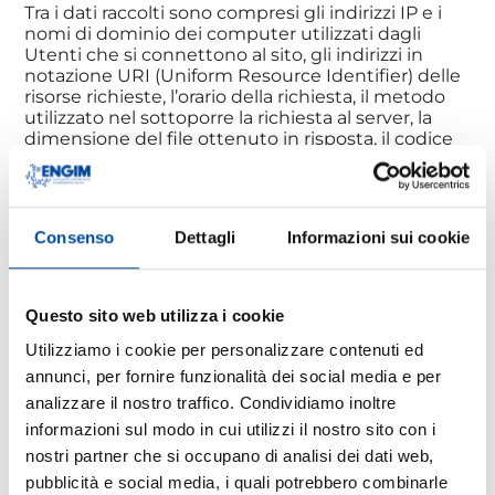
Tra i dati raccolti sono compresi gli indirizzi IP e i
nomi di dominio dei computer utilizzati dagli
Utenti che si connettono al sito, gli indirizzi in
notazione URI (Uniform Resource Identifier) delle
risorse richieste, l’orario della richiesta, il metodo
utilizzato nel sottoporre la richiesta al server, la
dimensione del file ottenuto in risposta, il codice
numerico indicante lo stato della risposta data dal
server (buon fine, errore, ecc.) ed altri parametri
riguardanti il sistema operativo e l’ambiente
informatico utilizzato dall’Utente.
Consenso
Dettagli
Informazioni sui cookie
Questi dati vengono trattati, per il tempo
strettamente necessario, al solo fine di ricavare
informazioni statistiche anonime sull’uso del sito e
Questo sito web utilizza i cookie
per controllarne il regolare funzionamento.
Utilizziamo i cookie per personalizzare contenuti ed
Dati forniti volontariamente dall’utente
annunci, per fornire funzionalità dei social media e per
L’invio volontario ed esplicito di posta elettronica
analizzare il nostro traffico. Condividiamo inoltre
agli indirizzi indicati nei differenti canali di accesso
informazioni sul modo in cui utilizzi il nostro sito con i
di questo sito, la compilazione dei “form”
nostri partner che si occupano di analisi dei dati web,
(maschere) specificamente predisposti o
mediante iscrizione alle nostre newsletter
pubblicità e social media, i quali potrebbero combinarle