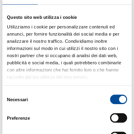
Questo sito web utilizza i cookie
Utilizziamo i cookie per personalizzare contenuti ed
annunci, per fornire funzionalità dei social media e per
analizzare il nostro traffico. Condividiamo inoltre
informazioni sul modo in cui utilizzi il nostro sito con i
BAR LAB MORNING BEAT
nostri partner che si occupano di analisi dei dati web,
22 Aprile 2026
pubblicità e social media, i quali potrebbero combinarle
con altre informazioni che hai fornito loro o che hanno
LEGGI L'ARTICOLO
raccolto dal tuo utilizzo dei loro servizi.
Selezione
Necessari
del
consenso
Preferenze