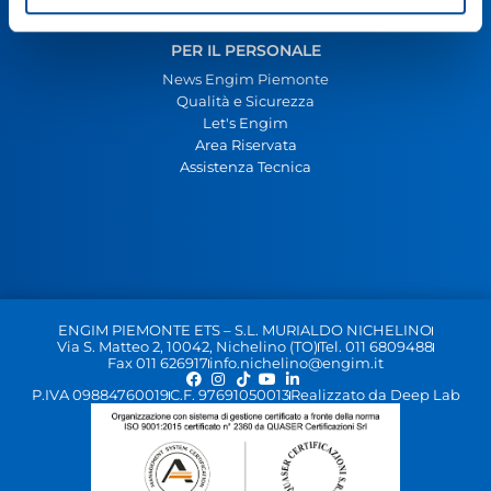
PER IL PERSONALE
News Engim Piemonte
Qualità e Sicurezza
Let's Engim
Area Riservata
Assistenza Tecnica
ENGIM PIEMONTE ETS – S.L. MURIALDO NICHELINO
Via S. Matteo 2, 10042, Nichelino (TO)
Tel. 011 6809488
Fax 011 626917
info.nichelino@engim.it
P.IVA 09884760019
C.F. 97691050013
Realizzato da Deep Lab