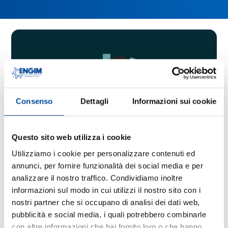
Consenso
Dettagli
Informazioni sui cookie
Questo sito web utilizza i cookie
Utilizziamo i cookie per personalizzare contenuti ed
Stai frequentando o hai
annunci, per fornire funzionalità dei social media e per
frequentato almeno un
analizzare il nostro traffico. Condividiamo inoltre
informazioni sul modo in cui utilizzi il nostro sito con i
anno nella scuola
nostri partner che si occupano di analisi dei dati web,
superiore e vuoi
pubblicità e social media, i quali potrebbero combinarle
con altre informazioni che hai fornito loro o che hanno