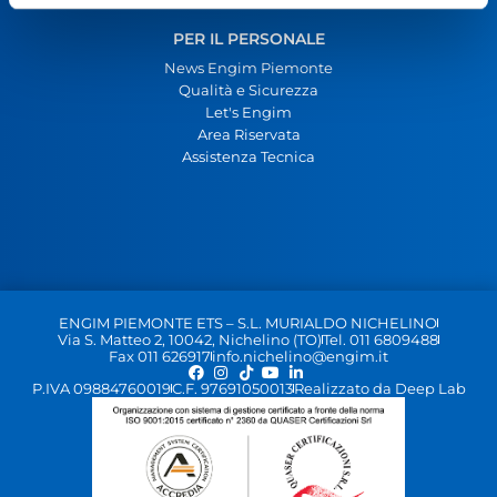
PER IL PERSONALE
News Engim Piemonte
Qualità e Sicurezza
Let's Engim
Area Riservata
Assistenza Tecnica
ENGIM PIEMONTE ETS – S.L. MURIALDO NICHELINO
Via S. Matteo 2, 10042, Nichelino (TO)
Tel. 011 6809488
Fax 011 626917
info.nichelino@engim.it
P.IVA 09884760019
C.F. 97691050013
Realizzato da Deep Lab