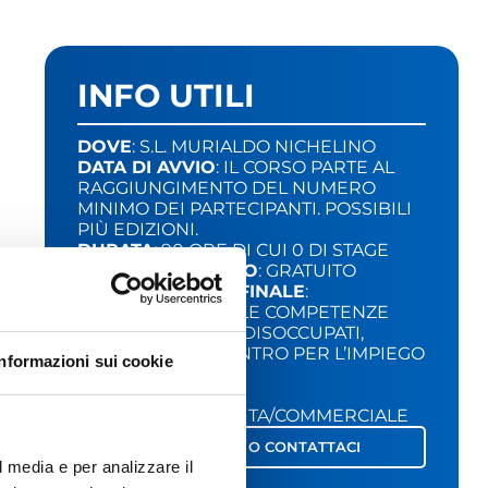
INFO UTILI
DOVE
: S.L. MURIALDO NICHELINO
DATA DI AVVIO
: IL CORSO PARTE AL
RAGGIUNGIMENTO DEL NUMERO
MINIMO DEI PARTECIPANTI. POSSIBILI
PIÙ EDIZIONI.
DURATA
: 90 ORE DI CUI 0 DI STAGE
COSTO DEL CORSO
: GRATUITO
CERTIFICAZIONE FINALE
:
VALIDAZIONE DELLE COMPETENZE
A CHI È RIVOLTO
: DISOCCUPATI,
PROFILATI DAL CENTRO PER L’IMPIEGO
Informazioni sui cookie
CON DID
SETTORE
:
MARKETING/VENDITA/COMMERCIALE
PRE-ISCRIVITI O CONTATTACI
l media e per analizzare il