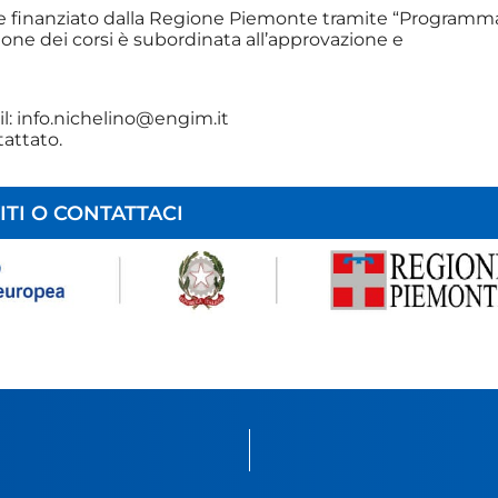
 finanziato dalla Regione Piemonte tramite “Programma
azione dei corsi è subordinata all’approvazione e
l:
info.nichelino@engim.it
tattato.
ITI O CONTATTACI