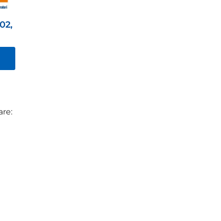
02,
are: