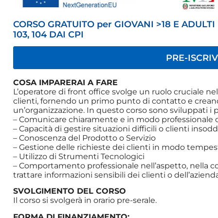
CORSO GRATUITO per GIOVANI >18 E ADULTI
103, 104 DAI CPI
PRE-ISCRIV
COSA IMPARERAI A FARE
L’operatore di front office svolge un ruolo cruciale nel
clienti, fornendo un primo punto di contatto e crean
un’organizzazione. In questo corso sono sviluppati i pr
– Comunicare chiaramente e in modo professionale con 
– Capacità di gestire situazioni difficili o clienti inso
– Conoscenza del Prodotto o Servizio
– Gestione delle richieste dei clienti in modo tempest
– Utilizzo di Strumenti Tecnologici
– Comportamento professionale nell’aspetto, nella c
trattare informazioni sensibili dei clienti o dell’azienda
SVOLGIMENTO DEL CORSO
Il corso si svolgerà in orario pre-serale.
FORMA DI FINANZIAMENTO: