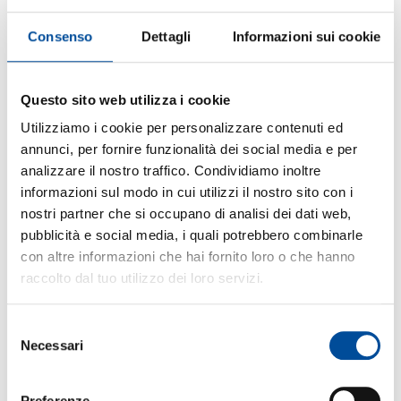
Consenso
Dettagli
Informazioni sui cookie
Questo sito web utilizza i cookie
Utilizziamo i cookie per personalizzare contenuti ed
annunci, per fornire funzionalità dei social media e per
analizzare il nostro traffico. Condividiamo inoltre
CORSO GRATUITO per GIOVANI >18 E ADULTI
informazioni sul modo in cui utilizzi il nostro sito con i
DISOCCUPATI – PROGRAMMA GOL – PROFILATI
nostri partner che si occupano di analisi dei dati web,
102, 103, 104 DAI CPI
pubblicità e social media, i quali potrebbero combinarle
PRE-ISCRIVITI O CONTATTACI
con altre informazioni che hai fornito loro o che hanno
raccolto dal tuo utilizzo dei loro servizi.
COSA IMPARERAI A FARE
Il corso TECNICHE DI MODELLAZIONE SOLIDA
fornisce le competenze di base necessarie per
Selezione
creare modelli 3D di oggetti solidi. Attraverso un
Necessari
del
approccio semplice e progressivo, i partecipanti
consenso
apprenderanno come modellare singole parti
tridimensionali, gestire assiemi nelle loro diverse
Preferenze