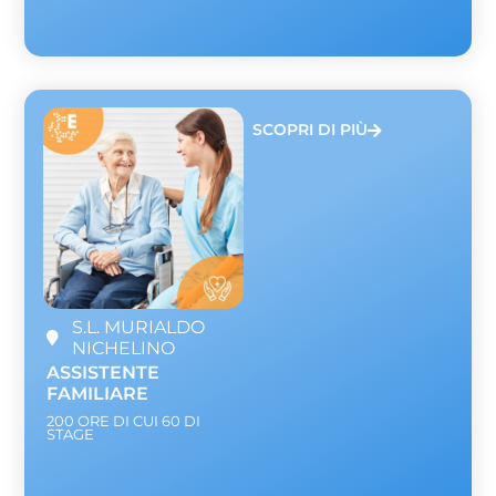
SCOPRI DI PIÙ
S.L. MURIALDO
NICHELINO
ASSISTENTE
FAMILIARE
200 ORE DI CUI 60 DI
STAGE