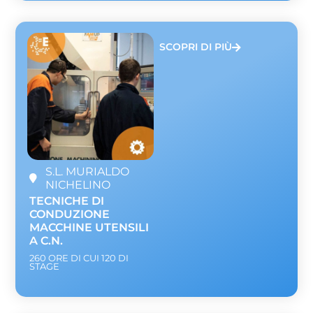
SCOPRI DI PIÙ
S.L. MURIALDO
NICHELINO
TECNICHE DI
CONDUZIONE
MACCHINE UTENSILI
A C.N.
260 ORE DI CUI 120 DI
STAGE