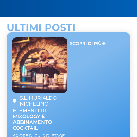
ULTIMI POSTI
SCOPRI DI PIÙ
S.L. MURIALDO
NICHELINO
ELEMENTI DI
MIXOLOGY E
ABBINAMENTO
COCKTAIL
40 ORE DI CUI 0 DI STAGE