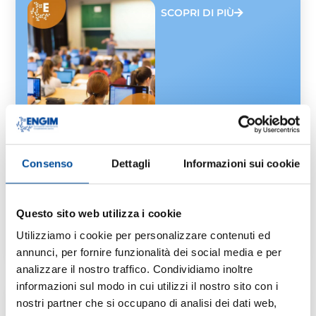
SCOPRI DI PIÙ
S.L. MURIALDO
NICHELINO
Consenso
Dettagli
Informazioni sui cookie
ADEGUAMENTO
ALLA TRANSIZIONE
VERDE E DIGITALE –
COMPETENZE ICDL
Questo sito web utilizza i cookie
BASE
Utilizziamo i cookie per personalizzare contenuti ed
90 ORE DI CUI 0 DI STAGE
annunci, per fornire funzionalità dei social media e per
analizzare il nostro traffico. Condividiamo inoltre
informazioni sul modo in cui utilizzi il nostro sito con i
nostri partner che si occupano di analisi dei dati web,
SCOPRI DI PIÙ