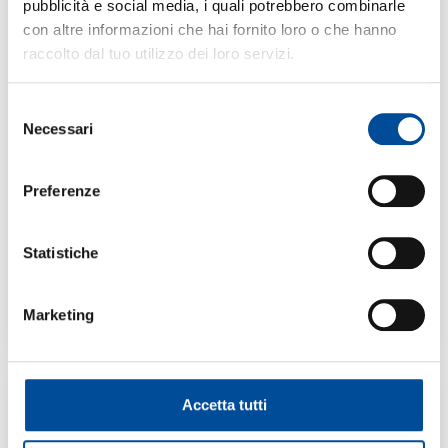
pubblicità e social media, i quali potrebbero combinarle
con altre informazioni che hai fornito loro o che hanno
raccolto dal tuo utilizzo dei loro servizi.
Selezione
Necessari
del
consenso
S.L. MURIALDO
NICHELINO
Preferenze
ELEMENTI DI
CAFFETTERIA E BAR
Statistiche
90 ORE DI CUI 0 DI STAGE
Marketing
Accetta tutti
SCOPRI DI PIÙ