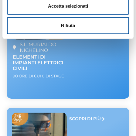
Accetta selezionati
Rifiuta
S.L. MURIALDO
NICHELINO
ELEMENTI DI
IMPIANTI ELETTRICI
CIVILI
90 ORE DI CUI 0 DI STAGE
SCOPRI DI PIÙ